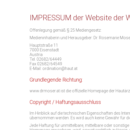
IMPRESSUM der Website der Wa
Offenlegung gemäß § 25 Mediengesetz:
Medieninhaberin und Herausgeber: Dr. Rosemarie Moser 
Hauptstraße 11
7000 Eisenstadt
Austria
Tel. 02682/64449
Fax 02682/64549
E-Mail: ordination@haut.at
Grundlegende Richtung:
www.drmoser.at ist die offizielle Homepage der Hautärz
Copyright / Haftungsausschluss
Im Hinblick auf die technischen Eigenschaften des Intern
übernommen werden. Es wird auch keine Gewähr für die
Jede Haftung für unmittelbare, mittelbare oder sonsti
Homepage erwachsen, wird, soweit rechtlich zulässig,