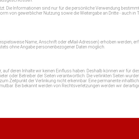
ützt. Die Informationen sind nur für die persönliche Verwendung bestim
Form von gewerblicher Nutzung sowie die Weitergabe an Dritte - auch in 
pielsweise Name, Anschrift oder eMail-Adressen) erhoben werden, erfolgt
, stets ohne Angabe personenbezogener Daten möglich.
er, auf deren Inhalte wir keinen Einfluss haben. Deshalb können wir für 
Anbieter oder Betreiber der Seiten verantwortlich. Die verlinkten Seiten wu
um Zeitpunkt der Verlinkung nicht erkennbar. Eine permanente inhaltliche
umutbar. Bei bekannt werden von Rechtsverletzungen werden wir derarti