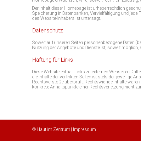
Der Inhalt dieser Homepage ist urheberrechtlich gesch
Speicherung in Datenbanken, Vervielfältigung und jede 
des Website-Inhabers ist untersagt.
Datenschutz
Soweit auf unseren Seiten personenbezogene Daten (beis
Nutzung der Angebote und Dienste ist, soweit möglich
Haftung für Links
Diese Website enthält Links zu externen Webseiten Dritt
die Inhalte der verlinkten Seiten ist stets der jeweilige 
Rechtsverstöße überprüft. Rechtswidrige Inhalte waren z
konkrete Anhaltspunkte einer Rechtsverletzung nicht z
© Haut im Zentrum |
Impressum