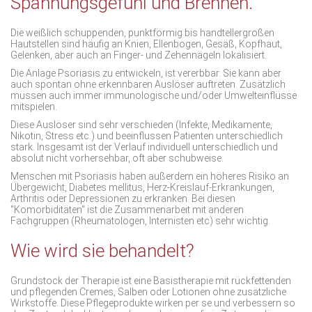
Spannungsgefühl und Brennen.
Die weißlich schuppenden, punktförmig bis handtellergroßen
Hautstellen sind häufig an Knien, Ellenbogen, Gesäß, Kopfhaut,
Gelenken, aber auch an Finger- und Zehennägeln lokalisiert.
Die Anlage Psoriasis zu entwickeln, ist vererbbar. Sie kann aber
auch spontan ohne erkennbaren Auslöser auftreten. Zusätzlich
müssen auch immer immunologische und/oder Umwelteinflüsse
mitspielen.
Diese Auslöser sind sehr verschieden (Infekte, Medikamente,
Nikotin, Stress etc.) und beeinflussen Patienten unterschiedlich
stark. Insgesamt ist der Verlauf individuell unterschiedlich und
absolut nicht vorhersehbar, oft aber schubweise.
Menschen mit Psoriasis haben außerdem ein höheres Risiko an
Übergewicht, Diabetes mellitus, Herz-Kreislauf-Erkrankungen,
Arthritis oder Depressionen zu erkranken. Bei diesen
"Komorbiditäten" ist die Zusammenarbeit mit anderen
Fachgruppen (Rheumatologen, Internisten etc) sehr wichtig.
Wie wird sie behandelt?
Grundstock der Therapie ist eine
Basistherapie mit rückfettenden
und pflegenden Cremes
, Salben oder Lotionen ohne zusätzliche
Wirkstoffe. Diese Pflegeprodukte wirken per se und verbessern so