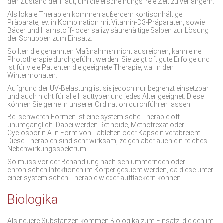
den Zustand der Haut, um die erscheinungsfreie Zeit zu verlängern.
Als lokale Therapien kommen außerdem
kortisonhältige
Präparate, ev. in Kombination mit Vitamin-D3-Präparaten
, sowie
Bäder
und
Harnstoff- oder salizylsäurehältige Salben
zur Lösung
der Schuppen zum Einsatz.
Sollten die genannten Maßnahmen nicht ausreichen, kann eine
Phototherapie durchgeführt werden. Sie zeigt oft gute Erfolge und
ist für viele Patienten die geeignete Therapie, v.a. in den
Wintermonaten.
Aufgrund der UV-Belastung ist sie jedoch nur begrenzt einsetzbar
und auch nicht für alle Hauttypen und jedes Alter geeignet. Diese
können Sie gerne in unserer Ordination durchführen lassen.
Bei schweren Formen ist eine systemische Therapie oft
unumgänglich. Dabei werden
Retinoide, Methotrexat oder
Cyclosporin
A in Form von Tabletten oder Kapseln verabreicht.
Diese Therapien sind sehr wirksam, zeigen aber auch ein reiches
Nebenwirkungsspektrum.
So muss vor der Behandlung nach schlummernden oder
chronischen Infektionen im Körper gesucht werden, da diese unter
einer systemischen Therapie wieder aufflackern können.
Biologika
Als neuere Substanzen kommen
Biologika
zum Einsatz, die den im